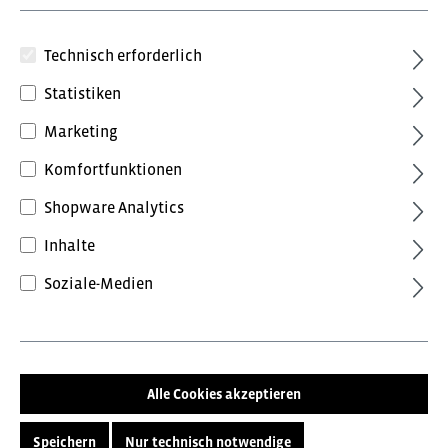
Technisch erforderlich
Statistiken
Marketing
117,84 €*
Komfortfunktionen
inkl. MwSt.
Preise inkl. MwSt. zzgl. Versandkosten
Shopware Analytics
Inhalte
Farbe
Soziale-Medien
Blau/Dunkelblau
Grau/Anthrazit
Größe
XS
S
M
L
XL
Alle Cookies akzeptieren
XXL
3XL
Speichern
Nur technisch notwendige