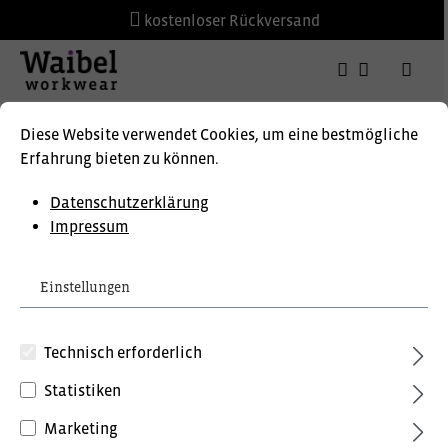
kostenloser Rückversand
Diese Website verwendet Cookies, um eine bestmögliche
Erfahrung bieten zu können.
DOWNLOADS
Datenschutzerklärung
Impressum
Einstellungen
Waibel-Katalog-2025
(55.03 MiB)
Technisch erforderlich
Preisauszeichnung
Waibel Bestellformular
Statistiken
(45.65 KiB)
Privatkunden können Preise mit MwSt. (brutto) und
Marketing
Geschäftskunden Preise ohne MwSt. (netto) angezeigt