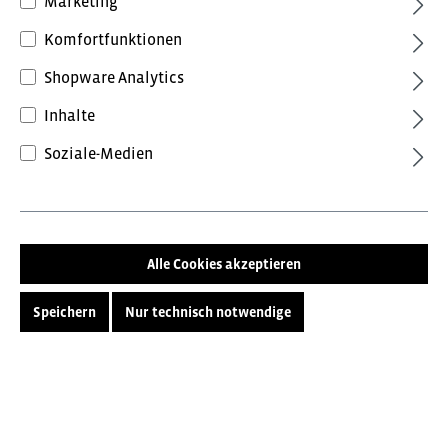
Marketing
zum Beispiel. So oder so, in unserem Sortiment gibt es
Preisauszeichnung
Komfortfunktionen
verschiedene Varianten des Arbeitsmantels, vom weißen
Arztkittel bis zum grauen Berufsmantel.
Shopware Analytics
Privatkunden können Preise mit MwSt. (brutto) und
Geschäftskunden Preise ohne MwSt. (netto) angezeigt
Inhalte
werden.
Soziale-Medien
Keine Produkte gefunden.
Bitte wählen Sie Ihre bevorzugte Einstellung:
Bruttopreise
inkl. MwSt.
Alle Cookies akzeptieren
Service-Hotline
Nettopreise
exkl. MwSt.
Speichern
Nur technisch notwendige
Informationen
Kundenservice
B2B Service