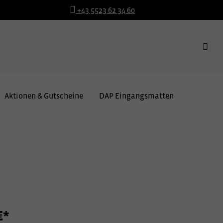
+43 5523 62 34 60
Aktionen & Gutscheine
DAP Eingangsmatten
€*