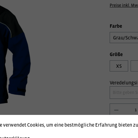
Preise inkl. Mw
Farbe
Grau/Schw
Größe
XS
Veredelungs
e verwendet Cookies, um eine bestmögliche Erfahrung bieten z
Produktnum
Lagerstand: