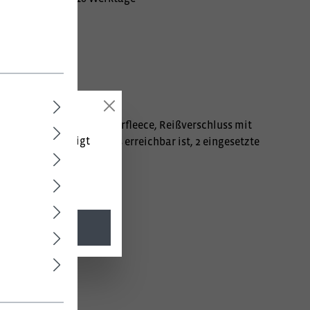
innenseite aus Polyesterfleece, Reißverschluss mit
 (netto) angezeigt
nem Frontreißverschluss erreichbar ist, 2 eingesetzte
rschluss verstellbar.
l. MwSt.