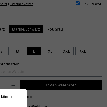
inkl. MwSt.
St. zzgl. Versandkosten
arz
Marine/Schwarz
Rot/Grau
S
M
L
XL
XXL
3XL
information:
In den Warenkorb
u können.
mer:
020000590501L
Lieferzeit ca. 10 Werktage