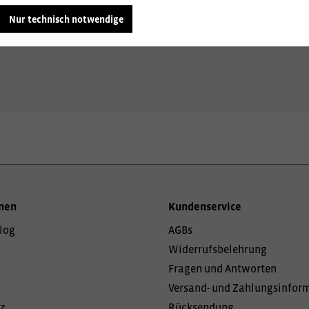
Nur technisch notwendige
Unser Team von Textil- und Arbeitskleidungsexperten ste
nen
Kundenservice
log
AGBs
Widerrufsbelehrung
Fragen und Antworten
Versand- und Zahlungsinfor
z
Rücksendung