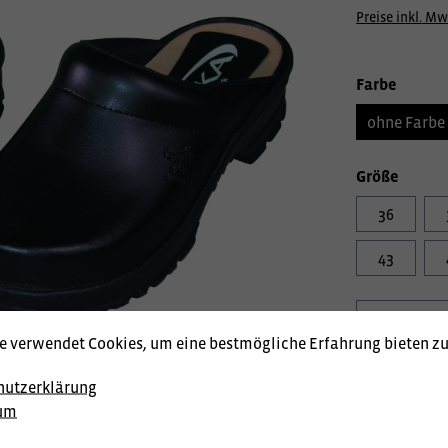
Preise inkl. Mw
Farbe
ohne Farbe
Größe
36
43
e verwendet Cookies, um eine bestmögliche Erfahrung bieten z
Produktnum
hutzerklärung
Lagerstand:
um