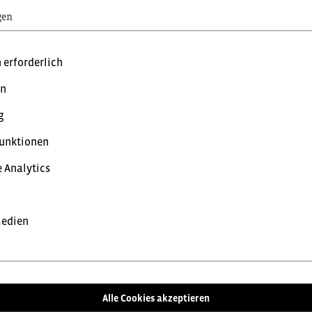
gen
 erforderlich
hwarz"
en
reise mit MwSt. (brutto) und Geschäftskunden Preise ohne MwSt.
nd, rutschhemmende und robuste Laufsohle, Orthopädisches Ho
g
Schuhe
unktionen
 bevorzugte Einstellung:
 Analytics
opreise
Nettopreise
inkl. MwSt.
exk
Medien
Wir beraten Sie gerne zu den vielfältigen Möglichkeiten de
Aufbringen Ihres Firmenlogos, hochwertige Stickereien od
Alle Cookies akzeptieren
Sie gerne über alle Optionen, um Ihre Arbeitskleidung einzi