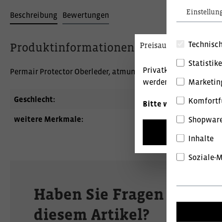
Einstellun
Beschreibung
Bewertungen
Technisch
Preisauszeichnung
Produktinformationen "Clog Offen sc
Statistik
Privatkunden können P
Permair Protector Oberleder, atmungsaktiv, Wasserabweise
Marketin
werden.
Geschlecht:
Herren - 
Komfortf
Bitte wählen Sie Ihre
weitere Merkmale:
Clog
Shopware
Brutt
Inhalte
Soziale-
Haben Sie Fragen zu
diesem Artikel?