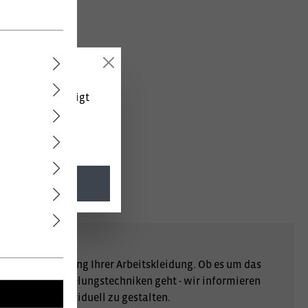
 (netto) angezeigt
lz Fußbett
l. MwSt.
r Personalisierung Ihrer Arbeitskleidung. Ob es um das
er andere Veredelungstechniken geht - wir informieren
gartig und individuell zu gestalten.