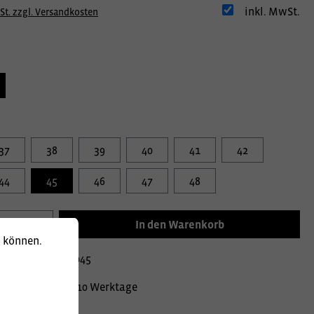
inkl. MwSt.
St. zzgl. Versandkosten
37
38
39
40
41
42
44
45
46
47
48
In den Warenkorb
u können.
mer:
040000380045
Lieferzeit ca. 10 Werktage