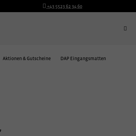
+43 5523 62 34 60
Aktionen & Gutscheine
DAP Eingangsmatten
*