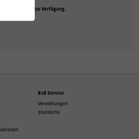
ht Ihnen gerne zur Verfügung.
B2B Service
Veredelungen
Standorte
mationen