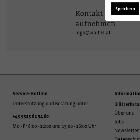
Speichern
Kontakt
aufnehmen
logo@waibel.at
Service-Hotline
Informatio
Unterstützung und Beratung unter:
Blätterkata
Über uns
+43 5523 62 34 60
Jobs
Mo - Fr 8:00 - 12:00 und 13.00 - 16:00 Uhr
Newsletter
Datenschut