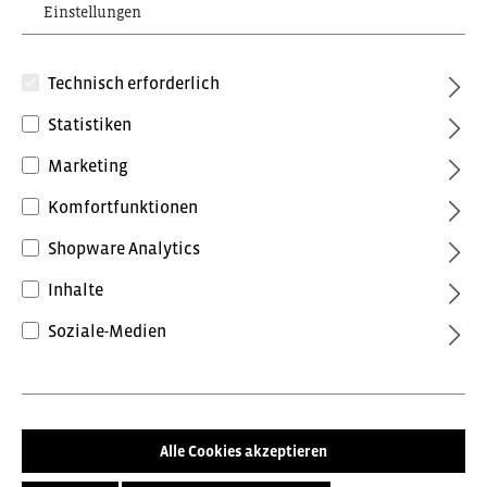
Einstellungen
Technisch erforderlich
Statistiken
96,24 €*
Marketing
inkl. MwSt.
Preise inkl. MwSt. zzgl. Versandkosten
Komfortfunktionen
Shopware Analytics
Farbe
Inhalte
Anthrazitgrau/Schwarz
Rot/Schwarz
Soziale-Medien
Schwarz/Anthrazitgrau
azurblau/anthrazitgrau
lehmbraun/anthrazitgrau
nachtblau/anthrazitgrau
Alle Cookies akzeptieren