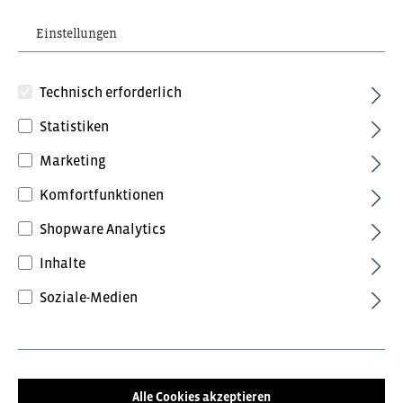
Einstellungen
Technisch erforderlich
Statistiken
Marketing
92,40 €*
inkl. MwSt.
Komfortfunktionen
Preise inkl. MwSt. zzgl. Versandkosten
Shopware Analytics
Farbe
Inhalte
Anthrazit/Schwarz
Anthrazitgrau/Tomatenrot
Soziale-Medien
Blue Ink/Dark Petrol
Forest Green/Schwarz
Grün/Schwarz
Schwarz/Anthrazit
Alle Cookies akzeptieren