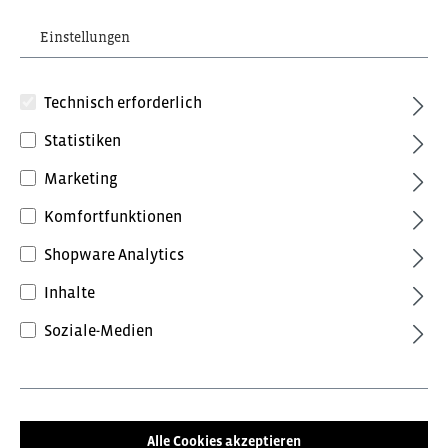
Einstellungen
Technisch erforderlich
Statistiken
Marketing
98,16 €*
inkl. MwSt.
Komfortfunktionen
Preise inkl. MwSt. zzgl. Versandkosten
Shopware Analytics
Farbe
Inhalte
Anthrazit/Schwarz
Anthrazitgrau/Tomatenrot
Soziale-Medien
Blue Ink/Dark Petrol
Forest Green/Schwarz
Grün/Schwarz
Schwarz/Anthrazit
Alle Cookies akzeptieren