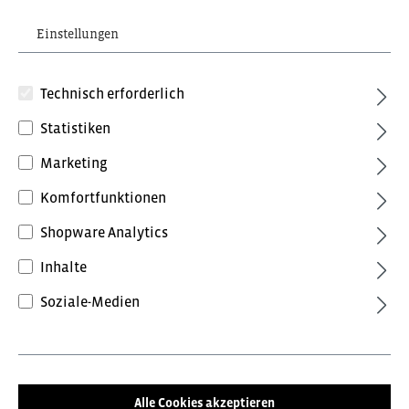
Einstellungen
Technisch erforderlich
Statistiken
Marketing
98,16 €*
inkl. MwSt.
Komfortfunktionen
Preise inkl. MwSt. zzgl. Versandkosten
Shopware Analytics
Farbe
Inhalte
Anthrazit/Schwarz
Anthrazitgrau/Tomatenrot
Soziale-Medien
Blue Ink/Dark Petrol
Forest Green/Schwarz
Grün/Schwarz
Schwarz/Anthrazit
Alle Cookies akzeptieren