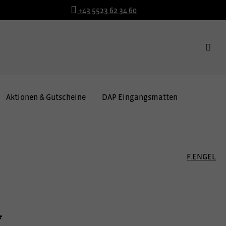
+43 5523 62 34 60
Aktionen & Gutscheine
DAP Eingangsmatten
F.ENGEL
*