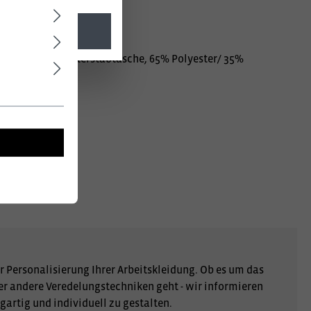
l. MwSt.
ra verstärkt, Meterstabtasche, 65% Polyester/ 35%
r Personalisierung Ihrer Arbeitskleidung. Ob es um das
er andere Veredelungstechniken geht - wir informieren
gartig und individuell zu gestalten.