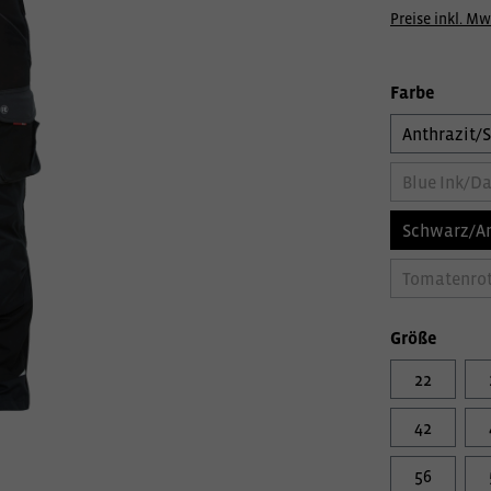
Preise inkl. Mw
Farbe
Anthrazit/
Blue Ink/Da
Schwarz/An
Tomatenrot
Größe
22
42
56