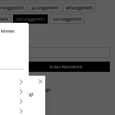
0 langgestellt
94 langgestellt
98 langgestellt
tellt
106 langgestellt
110 langgestellt
tellt
u können.
information:
In den Warenkorb
mer:
020002092079106
Lieferzeit ca. 10 Werktage
 (netto) angezeigt