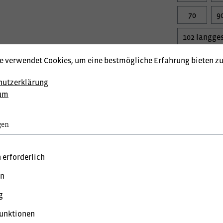
70
9
102 langges
114 langges
e verwendet Cookies, um eine bestmögliche Erfahrung bieten z
hutzerklärung
Veredelungs
um
gen
Produktnum
 erforderlich
Lagerstand:
en
reise mit MwSt. (brutto) und Geschäftskunden Preise ohne MwSt.
g
unktionen
 bevorzugte Einstellung: