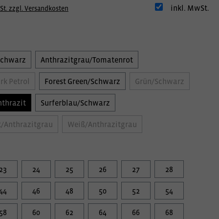
inkl. MwSt.
St. zzgl. Versandkosten
Schwarz
Anthrazitgrau/Tomatenrot
rk Petrol
Forest Green/Schwarz
Grün/Schwarz
thrazit
Surferblau/Schwarz
/Anthrazitgrau
Weiß/Anthrazitgrau
23
24
25
26
27
28
44
46
48
50
52
54
58
60
62
64
66
68