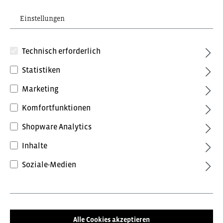
Einstellungen
Technisch erforderlich
Statistiken
Marketing
92,40 €*
inkl. MwSt.
Komfortfunktionen
Preise inkl. MwSt. zzgl. Versandkosten
Shopware Analytics
Farbe
Inhalte
Anthrazit/Schwarz
Anthrazitgrau/Tomatenrot
Soziale-Medien
Blue Ink/Dark Petrol
Forest Green/Schwarz
Grün/Schwarz
Schwarz/Anthrazit
Alle Cookies akzeptieren