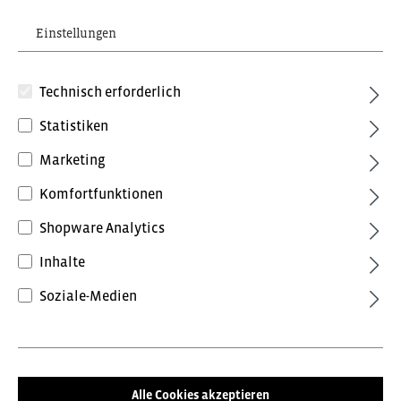
Einstellungen
Technisch erforderlich
Statistiken
Marketing
98,16 €*
inkl. MwSt.
Komfortfunktionen
Preise inkl. MwSt. zzgl. Versandkosten
Shopware Analytics
Farbe
Inhalte
Anthrazit/Schwarz
Anthrazitgrau/Tomatenrot
Soziale-Medien
Blue Ink/Dark Petrol
Forest Green/Schwarz
Grün/Schwarz
Schwarz/Anthrazit
Alle Cookies akzeptieren