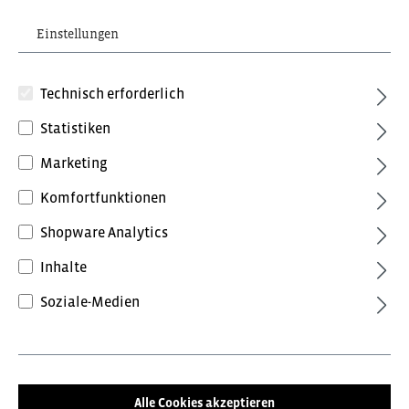
Einstellungen
Technisch erforderlich
Statistiken
Marketing
98,16 €*
inkl. MwSt.
Komfortfunktionen
Preise inkl. MwSt. zzgl. Versandkosten
Shopware Analytics
Farbe
Inhalte
Anthrazit/Schwarz
Anthrazitgrau/Tomatenrot
Soziale-Medien
Blue Ink/Dark Petrol
Forest Green/Schwarz
Grün/Schwarz
Schwarz/Anthrazit
Alle Cookies akzeptieren