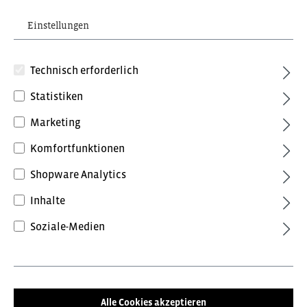
Einstellungen
Technisch erforderlich
Statistiken
Marketing
92,40 €*
inkl. MwSt.
Komfortfunktionen
Preise inkl. MwSt. zzgl. Versandkosten
Shopware Analytics
Farbe
Inhalte
Anthrazit/Schwarz
Anthrazitgrau/Tomatenrot
Soziale-Medien
Blue Ink/Dark Petrol
Forest Green/Schwarz
Grün/Schwarz
Schwarz/Anthrazit
Alle Cookies akzeptieren