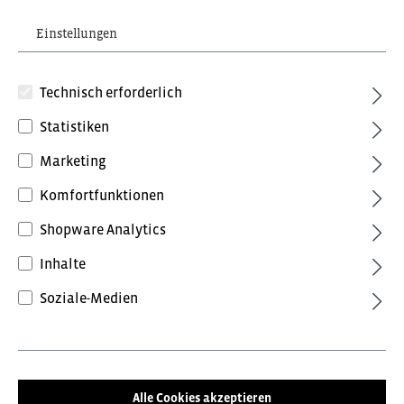
Einstellungen
Technisch erforderlich
Statistiken
Marketing
92,40 €*
inkl. MwSt.
Komfortfunktionen
Preise inkl. MwSt. zzgl. Versandkosten
Shopware Analytics
Farbe
Inhalte
Anthrazit/Schwarz
Anthrazitgrau/Tomatenrot
Soziale-Medien
Blue Ink/Dark Petrol
Forest Green/Schwarz
Grün/Schwarz
Schwarz/Anthrazit
Alle Cookies akzeptieren