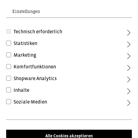
Einstellungen
Technisch erforderlich
Statistiken
Marketing
92,40 €*
inkl. MwSt.
Komfortfunktionen
Preise inkl. MwSt. zzgl. Versandkosten
Shopware Analytics
Farbe
Inhalte
Anthrazit/Schwarz
Anthrazitgrau/Tomatenrot
Soziale-Medien
Blue Ink/Dark Petrol
Forest Green/Schwarz
Grün/Schwarz
Schwarz/Anthrazit
Alle Cookies akzeptieren