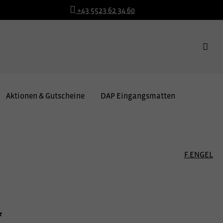
+43 5523 62 34 60
Aktionen & Gutscheine
DAP Eingangsmatten
F.ENGEL
*