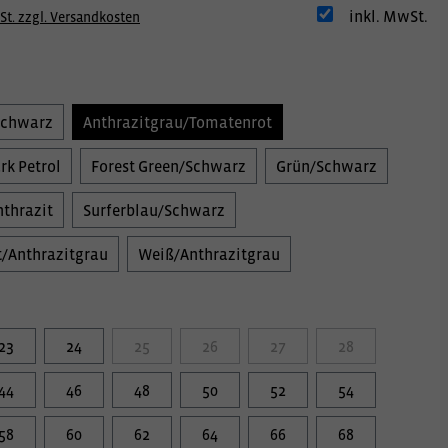
inkl. MwSt.
St. zzgl. Versandkosten
Schwarz
Anthrazitgrau/Tomatenrot
rk Petrol
Forest Green/Schwarz
Grün/Schwarz
thrazit
Surferblau/Schwarz
/Anthrazitgrau
Weiß/Anthrazitgrau
23
24
25
26
27
28
44
46
48
50
52
54
58
60
62
64
66
68