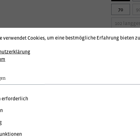
70
9
102 langges
114 langges
e verwendet Cookies, um eine bestmögliche Erfahrung bieten z
hutzerklärung
Veredelungs
um
gen
Produktnum
 erforderlich
Lagerstand:
en
reise mit MwSt. (brutto) und Geschäftskunden Preise ohne MwSt.
g
unktionen
 bevorzugte Einstellung: