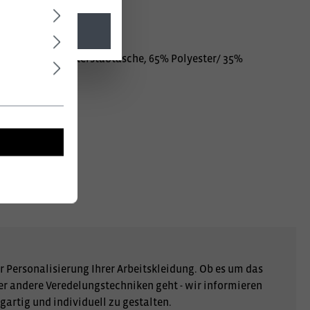
l. MwSt.
ra verstärkt, Meterstabtasche, 65% Polyester/ 35%
r Personalisierung Ihrer Arbeitskleidung. Ob es um das
er andere Veredelungstechniken geht - wir informieren
gartig und individuell zu gestalten.