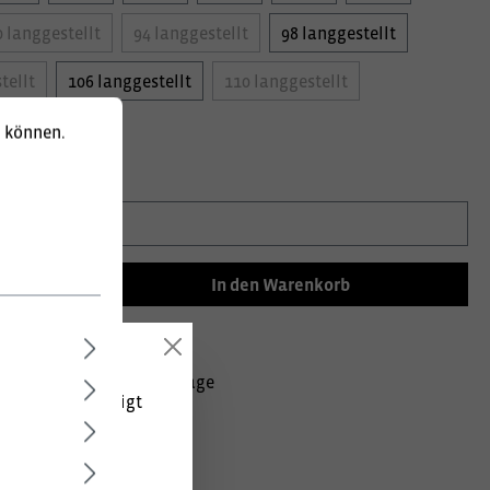
0 langgestellt
94 langgestellt
98 langgestellt
tellt
106 langgestellt
110 langgestellt
tellt
u können.
information:
In den Warenkorb
mer:
020002097975756
Lieferzeit ca. 10 Werktage
 (netto) angezeigt