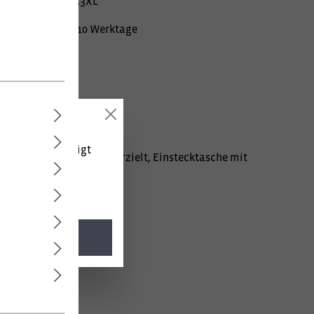
mer:
02000103253XL
Lieferzeit ca. 10 Werktage
 (netto) angezeigt
n Schultern und Ärmeln erzielt, Einstecktasche mit
l. MwSt.