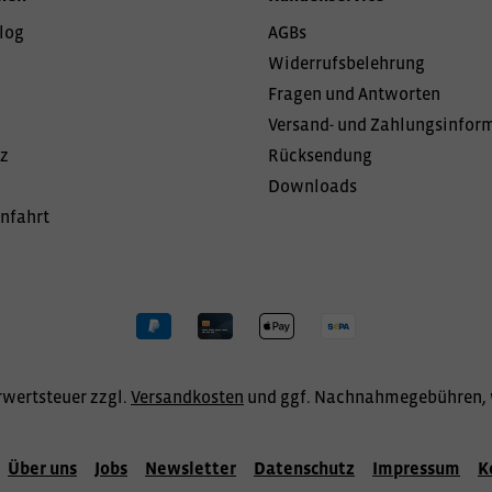
log
AGBs
Widerrufsbelehrung
Fragen und Antworten
Versand- und Zahlungsinfor
z
Rücksendung
Downloads
Anfahrt
hrwertsteuer zzgl.
Versandkosten
und ggf. Nachnahmegebühren, 
Über uns
Jobs
Newsletter
Datenschutz
Impressum
K