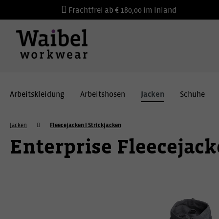
Frachtfrei ab € 180,00 im Inland
Arbeitskleidung
Arbeitshosen
Jacken
Schuhe
Jacken
Fleecejacken I Strickjacken
Enterprise Fleecejack