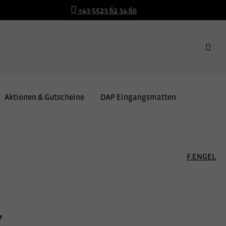
+43 5523 62 34 60
Aktionen & Gutscheine
DAP Eingangsmatten
F.ENGEL
*