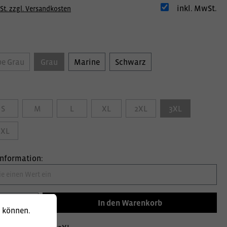
inkl. MwSt.
St. zzgl. Versandkosten
be Grau
Grau
Marine
Schwarz
S
M
L
XL
2XL
3XL
5XL
information:
In den Warenkorb
u können.