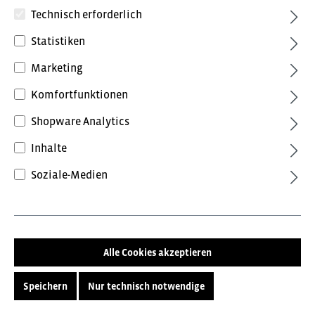
Technisch erforderlich
Statistiken
Marketing
Komfortfunktionen
15,96 €*
Shopware Analytics
inkl. MwSt.
Preise inkl. MwSt. zzgl. Versandkosten
Inhalte
Soziale-Medien
In den Warenkorb
Produktnummer:
08000031
Lagerstand:
Lieferzeit ca. 10 Werktage
Alle Cookies akzeptieren
Speichern
Nur technisch notwendige
Beschreibung