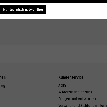
Sie gerne über alle Optionen, um Ihre Arbeitskleidung einzi
Nur technisch notwendige
Unser Team von Textil- und Arbeitskleidungsexperten ste
nen
Kundenservice
log
AGBs
Widerrufsbelehrung
Fragen und Antworten
Versand- und Zahlungsinfor