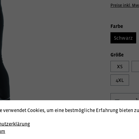
Preise inkl. Mw
Farbe
Schwarz
Größe
XS
4XL
e verwendet Cookies, um eine bestmögliche Erfahrung bieten z
Produktnum
hutzerklärung
Lagerstand:
um