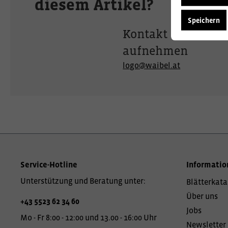
diesem Artikel?
Speichern
Kontakt
aufnehmen
logo@waibel.at
Service-Hotline
Informatio
Unterstützung und Beratung unter:
Blätterkata
Über uns
+43 5523 62 34 60
Jobs
Mo - Fr 8:00 - 12:00 und 13.00 - 16:00 Uhr
Newsletter