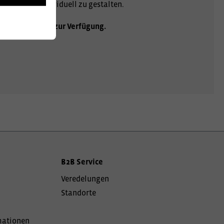
gartig und individuell zu gestalten.
ht Ihnen gerne zur Verfügung.
B2B Service
Veredelungen
Standorte
mationen