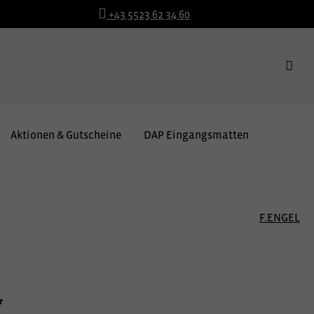
+43 5523 62 34 60
Aktionen & Gutscheine
DAP Eingangsmatten
F.ENGEL
*