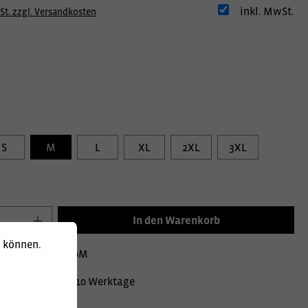
inkl. MwSt.
St. zzgl. Versandkosten
S
M
L
XL
2XL
3XL
In den Warenkorb
u können.
mer:
0200013220M
Lieferzeit ca. 10 Werktage