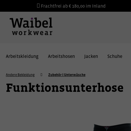
Frachtfrei ab € 180,00 im Inland
Arbeitskleidung
Arbeitshosen
Jacken
Schuhe
Andere Bekleidung
Zubehör I Unterwäsche
Funktionsunterhose