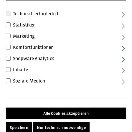
Technisch erforderlich
Statistiken
Marketing
24,00 €*
Komfortfunktionen
inkl. MwSt.
Preise inkl. MwSt. zzgl. Versandkosten
Shopware Analytics
Inhalte
Farbe
Soziale-Medien
Schwarz
Größe
XS
S
M
L
XL
Alle Cookies akzeptieren
2XL
3XL
4XL
Speichern
Nur technisch notwendige