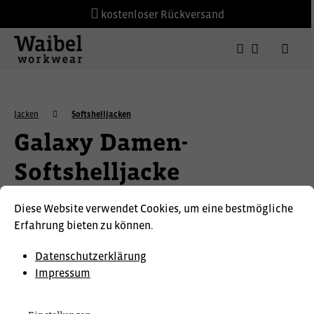
kostenloser Rückversand
Jacken
Softshelljacken
Galaxy Damen-
Softshelljacke
Diese Website verwendet Cookies, um eine bestmögliche
F.ENGEL
Erfahrung bieten zu können.
Datenschutzerklärung
Impressum