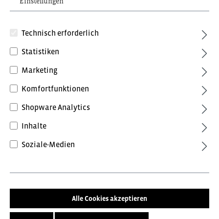
Einstellungen
Technisch erforderlich
Statistiken
Marketing
Komfortfunktionen
134,16 €*
inkl. MwSt.
Preise inkl. MwSt. zzgl. Versandkosten
Shopware Analytics
Inhalte
Farbe
Soziale-Medien
Forest Green/Schwarz
Surferblau/Schwarz
Anthrazitgrau/Tomatenrot
Schwarz/Anthrazit
Alle Cookies akzeptieren
Anthrazitgrau/Schwarz
Weiss/Anthrazit