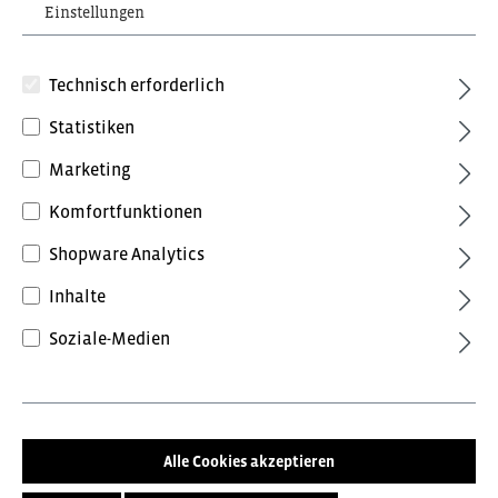
Einstellungen
Technisch erforderlich
Statistiken
Marketing
96,96 €*
Komfortfunktionen
inkl. MwSt.
Preise inkl. MwSt. zzgl. Versandkosten
Shopware Analytics
Inhalte
Farbe
Soziale-Medien
Grün/Schwarz
Tomatenrot/Anthrazitgrau
Anthrazit/Schwarz
Schwarz/Anthrazitgrau
Surferblau/Schwarz
Forest Green/Schwarz
Alle Cookies akzeptieren