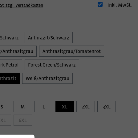
inkl. MwSt.
St. zzgl. Versandkosten
/Schwarz
Anthrazit/Schwarz
/Anthrazitgrau
Anthrazitgrau/Tomatenrot
rk Petrol
Forest Green/Schwarz
thrazit
Weiß/Anthrazitgrau
S
M
L
XL
2XL
3XL
5XL
6XL
information: