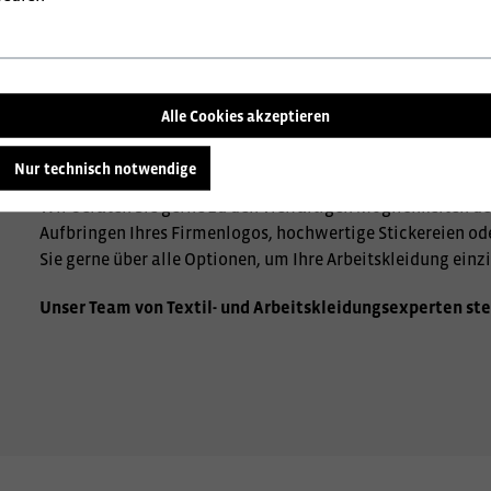
Alle Cookies akzeptieren
Nur technisch notwendige
Wir beraten Sie gerne zu den vielfältigen Möglichkeiten de
Aufbringen Ihres Firmenlogos, hochwertige Stickereien od
Sie gerne über alle Optionen, um Ihre Arbeitskleidung einzi
Unser Team von Textil- und Arbeitskleidungsexperten ste