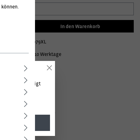
u können.
In den Warenkorb
mer:
020002122079XL
Lieferzeit ca. 10 Werktage
 (netto) angezeigt
/ 35% Baumwolle, 290g/m².
l. MwSt.