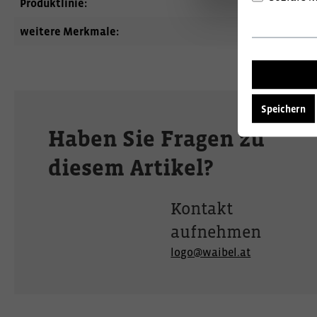
Produktlinie:
Engel
weitere Merkmale:
Jacken
Speichern
Haben Sie Fragen zu
diesem Artikel?
Kontakt
aufnehmen
logo@waibel.at