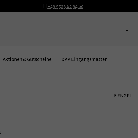
+43 5523 62 34 60
Aktionen & Gutscheine
DAP Eingangsmatten
F.ENGEL
*