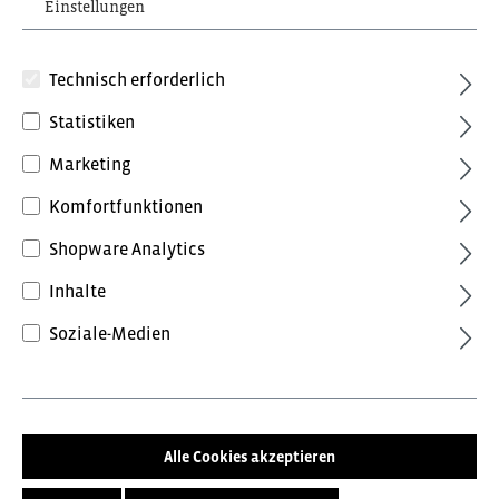
Einstellungen
Technisch erforderlich
Statistiken
76,80 €*
Marketing
inkl. MwSt.
Preise inkl. MwSt. zzgl. Versandkosten
Komfortfunktionen
Shopware Analytics
Farbe
Inhalte
Surferblau/Schwarz
Anthrazit/Schwarz
Soziale-Medien
Tomatenrot/Anthrazitgrau
Anthrazitgrau/Tomatenrot
Blue Ink/Dark Petrol
Forest Green/Schwarz
Schwarz/Anthrazit
Alle Cookies akzeptieren