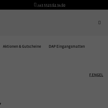
+43 5523 62 34 60
Aktionen & Gutscheine
DAP Eingangsmatten
F.ENGEL
*