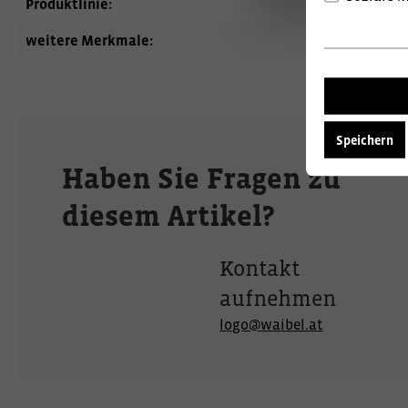
Produktlinie:
Engel
weitere Merkmale:
Bermudas
Speichern
Haben Sie Fragen zu
diesem Artikel?
Kontakt
aufnehmen
logo@waibel.at