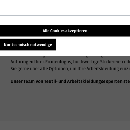
Alle Cookies akzeptieren
Nur technisch notwendige
Wir beraten Sie gerne zu den vielfältigen Möglichkeiten de
Aufbringen Ihres Firmenlogos, hochwertige Stickereien od
Sie gerne über alle Optionen, um Ihre Arbeitskleidung einzi
Unser Team von Textil- und Arbeitskleidungsexperten ste