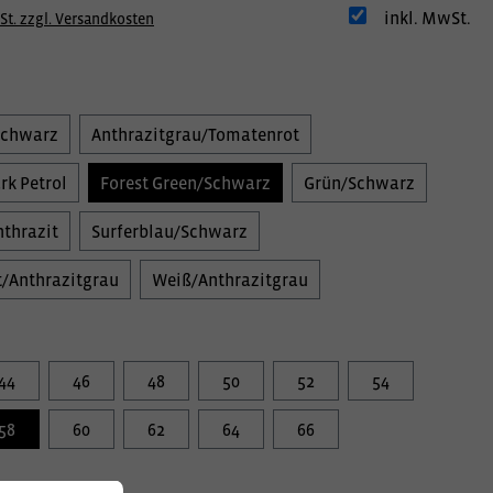
inkl. MwSt.
St. zzgl. Versandkosten
Schwarz
Anthrazitgrau/Tomatenrot
rk Petrol
Forest Green/Schwarz
Grün/Schwarz
thrazit
Surferblau/Schwarz
/Anthrazitgrau
Weiß/Anthrazitgrau
44
46
48
50
52
54
58
60
62
64
66
information: