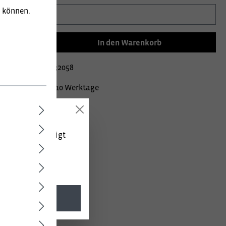
u können.
In den Warenkorb
mer:
02000211532058
Lieferzeit ca. 10 Werktage
 (netto) angezeigt
g/m².
l. MwSt.