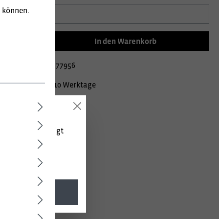
u können.
In den Warenkorb
mer:
020002117577956
Lieferzeit ca. 10 Werktage
 (netto) angezeigt
g/m².
l. MwSt.