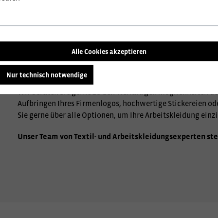
Alle Cookies akzeptieren
Nur technisch notwendige
Wir beraten Sie gerne zu den vielfältigen Möglichkeiten de
Aufbringen Ihres Firmenlogos, hochwertige Stickereien od
Sie gerne über alle Optionen, um Ihre Arbeitskleidung einzi
Unser Team von Textil- und Arbeitskleidungsexperten ste