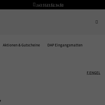
+43 5523 62 34 60
Aktionen & Gutscheine
DAP Eingangsmatten
F.ENGEL
*