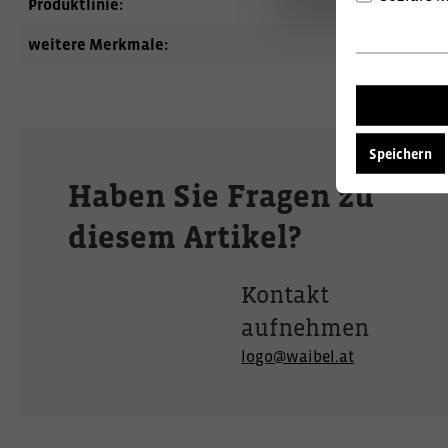
Produktlinie:
Engel
weitere Merkmale:
Bermudas
Speichern
Haben Sie Fragen zu
diesem Artikel?
Kontakt
aufnehmen
logo@waibel.at