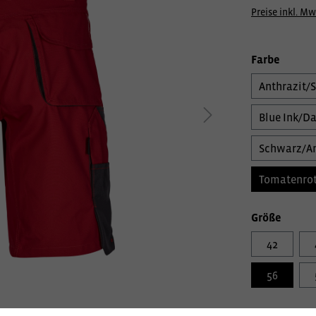
Preise inkl. Mw
Farbe
Anthrazit/
Blue Ink/Da
Schwarz/An
Tomatenrot
Größe
42
56
Veredelungs