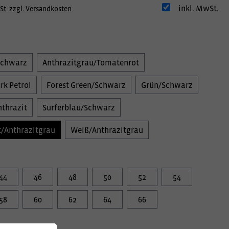
inkl. MwSt.
St. zzgl. Versandkosten
Schwarz
Anthrazitgrau/Tomatenrot
rk Petrol
Forest Green/Schwarz
Grün/Schwarz
thrazit
Surferblau/Schwarz
/Anthrazitgrau
Weiß/Anthrazitgrau
44
46
48
50
52
54
58
60
62
64
66
information: