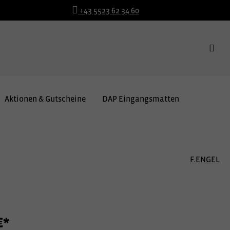
+43 5523 62 34 60
Aktionen & Gutscheine
DAP Eingangsmatten
F.ENGEL
€*