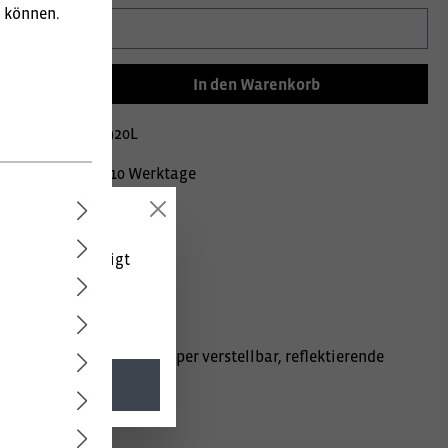
u können.
In den Warenkorb
mer:
020002357920L
Lieferzeit ca. 10 Werktage
 (netto) angezeigt
s, Bund mit Kordel Stopper verstellbar, reflektierende
l. MwSt.