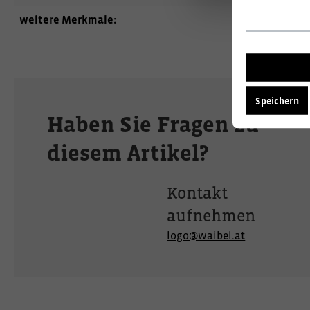
weitere Merkmale:
Jacken
Speichern
Haben Sie Fragen zu
diesem Artikel?
Kontakt
aufnehmen
logo@waibel.at