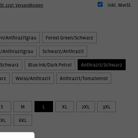
inkl. MwSt.
St. zzgl. Versandkosten
wn/Anthrazitgrau
Forest Green/Schwarz
/Anthrazitgrau
Schwarz/Anthrazit
/Schwarz
Blue Ink/Dark Petrol
Anthrazit/Schwarz
arz
Weiss/Anthrazit
Anthrazit/Tomatenrot
S
M
L
XL
2XL
3XL
5XL
6XL
information: