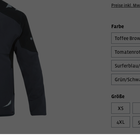
Preise inkl. Mw
Farbe
Toffee Bro
Tomatenrot
Surferblau
Grün/Schw
Größe
XS
4XL
Veredelungs