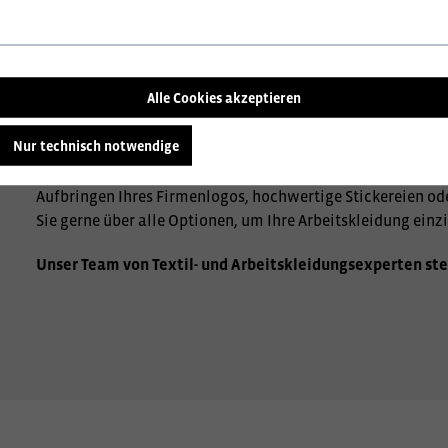
Alle Cookies akzeptieren
Nur technisch notwendige
Wir beraten Sie gerne zu den vielfältigen Möglichkeiten de
Aufbringen Ihres Firmenlogos, hochwertige Stickereien od
Sie gerne über alle Optionen, um Ihre Arbeitskleidung einzi
Unser Team von Textil- und Arbeitskleidungsexperten ste