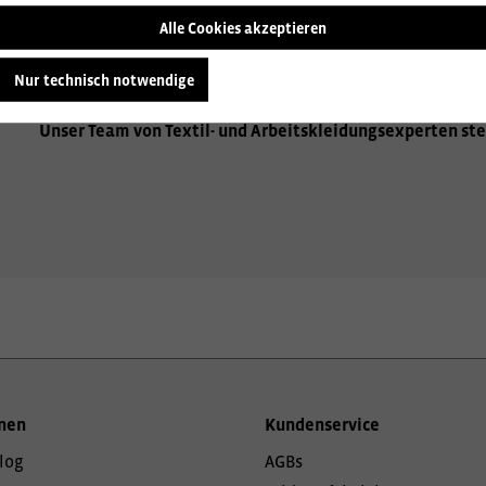
Alle Cookies akzeptieren
Wir beraten Sie gerne zu den vielfältigen Möglichkeiten de
Aufbringen Ihres Firmenlogos, hochwertige Stickereien od
Nur technisch notwendige
Sie gerne über alle Optionen, um Ihre Arbeitskleidung einzi
Unser Team von Textil- und Arbeitskleidungsexperten ste
nen
Kundenservice
log
AGBs