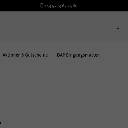
+43 5523 62 34 60
Aktionen & Gutscheine
DAP Eingangsmatten
*