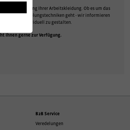
r Personalisierung Ihrer Arbeitskleidung. Ob es um das
er andere Veredelungstechniken geht - wir informieren
gartig und individuell zu gestalten.
ht Ihnen gerne zur Verfügung.
B2B Service
Veredelungen