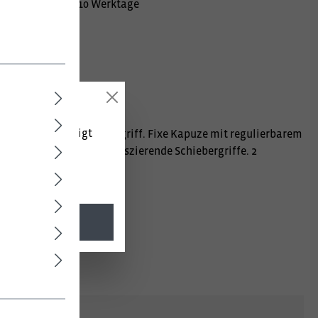
Lieferzeit ca. 10 Werktage
 (netto) angezeigt
rsonalisiertem Schiebergriff. Fixe Kapuze mit regulierbarem
t Reißverschluss. Fluoreszierende Schiebergriffe. 2
lisierbaren Stoppern.
l. MwSt.