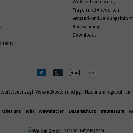
Widerrufsbelehrung
Fragen und Antworten
Versand- und Zahlungsinfor
z
Rücksendung
Downloads
Anfahrt
hrwertsteuer zzgl.
Versandkosten
und ggf. Nachnahmegebühren, 
Über uns
Jobs
Newsletter
Datenschutz
Impressum
K
Waibel GmbH | 2026