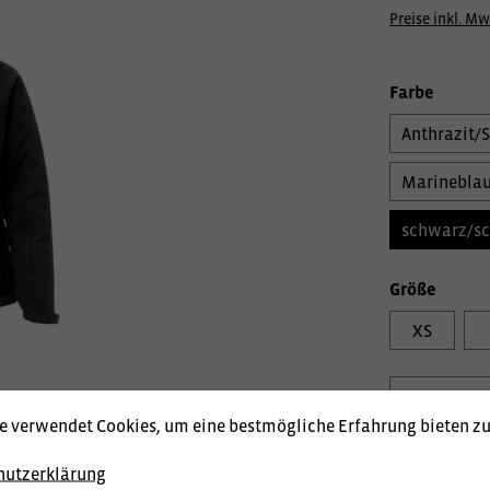
Preise inkl. Mw
Farbe
Anthrazit/
Marineblau
schwarz/s
Größe
XS
e verwendet Cookies, um eine bestmögliche Erfahrung bieten z
Produktnum
hutzerklärung