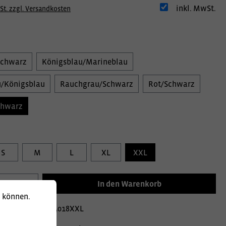
inkl. MwSt.
St. zzgl. Versandkosten
Schwarz
Königsblau/Marineblau
/Königsblau
Rauchgrau/Schwarz
Rot/Schwarz
chwarz
S
M
L
XL
XXL
In den Warenkorb
u können.
mer:
0900289214018XXL