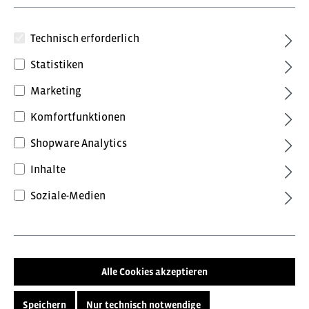
Technisch erforderlich
Statistiken
Marketing
Komfortfunktionen
82,80 €*
Shopware Analytics
inkl. MwSt.
Preise inkl. MwSt. zzgl. Versandkosten
Inhalte
Soziale-Medien
Farbe
Grau/Schwarz
Rot/Schwarz
Größe
Alle Cookies akzeptieren
104 (4)
116 (6)
128 (8)
140 (10)
152 (12)
Speichern
Nur technisch notwendige