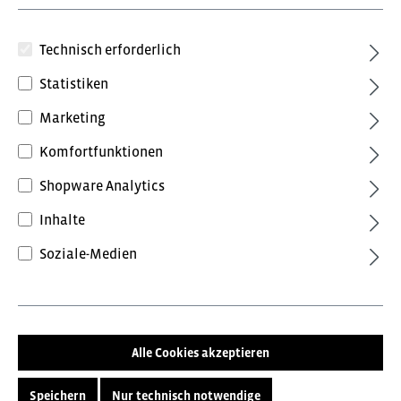
Technisch erforderlich
Statistiken
Marketing
Komfortfunktionen
82,80 €*
Shopware Analytics
inkl. MwSt.
Preise inkl. MwSt. zzgl. Versandkosten
Inhalte
Soziale-Medien
Farbe
Grau/Schwarz
Rot/Schwarz
Größe
Alle Cookies akzeptieren
104 (4)
116 (6)
128 (8)
140 (10)
152 (12)
Speichern
Nur technisch notwendige