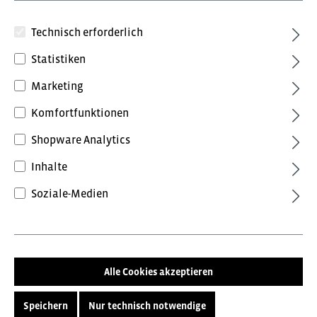
Technisch erforderlich
Statistiken
Marketing
Komfortfunktionen
5,04 €*
Shopware Analytics
inkl. MwSt.
Preise inkl. MwSt. zzgl. Versandkosten
Inhalte
Soziale-Medien
Farbe
ohne Farbe
Größe
Alle Cookies akzeptieren
80cm
110cm
120cm
140cm
145cm
Speichern
Nur technisch notwendige