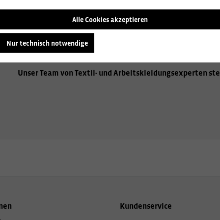
Alle Cookies akzeptieren
Wir beraten Sie gerne zu den vielfältigen Möglichkeiten de
Aufbringen Ihres Firmenlogos, hochwertige Stickereien od
Nur technisch notwendige
Sie gerne über alle Optionen, um Ihre Arbeitskleidung einzi
Unser Team von Textil- und Arbeitskleidungsexperten ste
nen
Kundenservice