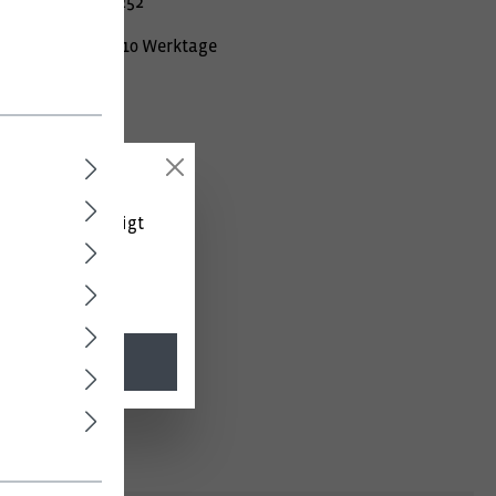
mer:
010000980252
Lieferzeit ca. 10 Werktage
 (netto) angezeigt
l. MwSt.