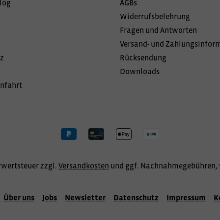
log
AGBs
Widerrufsbelehrung
Fragen und Antworten
Versand- und Zahlungsinfor
z
Rücksendung
Downloads
Anfahrt
hrwertsteuer zzgl.
Versandkosten
und ggf. Nachnahmegebühren, 
Über uns
Jobs
Newsletter
Datenschutz
Impressum
K