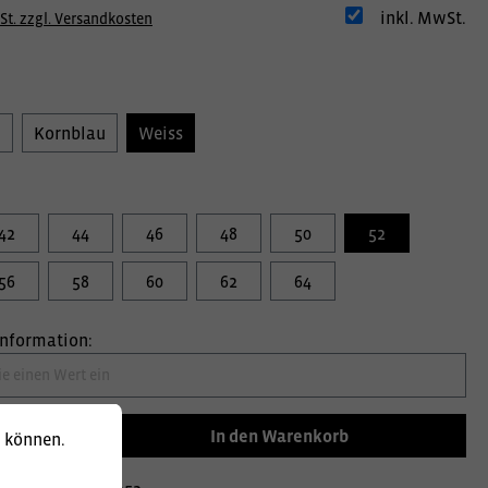
inkl. MwSt.
St. zzgl. Versandkosten
u
Kornblau
Weiss
42
44
46
48
50
52
56
58
60
62
64
information:
In den Warenkorb
u können.