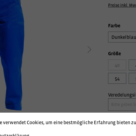
Preise inkl. Mw
Farbe
Dunkelbla
Größe
40
54
Veredelungs
e verwendet Cookies, um eine bestmögliche Erfahrung bieten z
hutzerklärung