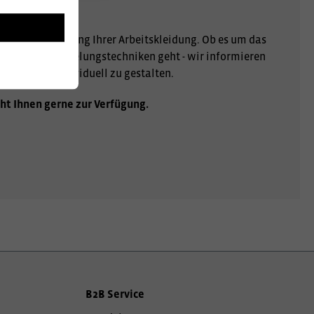
r Personalisierung Ihrer Arbeitskleidung. Ob es um das
er andere Veredelungstechniken geht - wir informieren
gartig und individuell zu gestalten.
ht Ihnen gerne zur Verfügung.
B2B Service