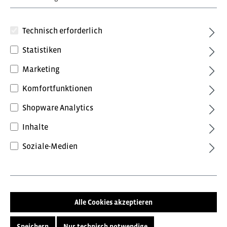
Technisch erforderlich
Statistiken
Marketing
37,08 €*
Komfortfunktionen
inkl. MwSt.
Preise inkl. MwSt. zzgl. Versandkosten
Shopware Analytics
Inhalte
Farbe
Soziale-Medien
Dunkelblau
Kornblau
Weiss
Größe
40
42
44
46
48
Alle Cookies akzeptieren
50
52
54
56
58
Speichern
Nur technisch notwendige