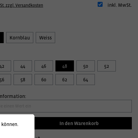
inkl. MwSt.
St. zzgl. Versandkosten
u
Kornblau
Weiss
42
44
46
48
50
52
56
58
60
62
64
information:
In den Warenkorb
u können.