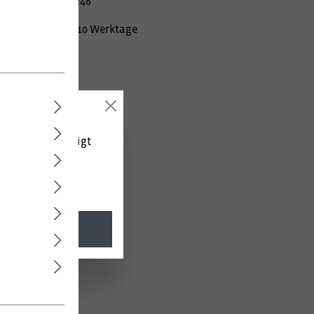
mer:
010000981248
Lieferzeit ca. 10 Werktage
 (netto) angezeigt
l. MwSt.