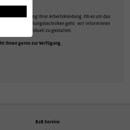
r Personalisierung Ihrer Arbeitskleidung. Ob es um das
er andere Veredelungstechniken geht - wir informieren
gartig und individuell zu gestalten.
ht Ihnen gerne zur Verfügung.
B2B Service