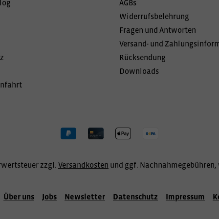
log
AGBs
Widerrufsbelehrung
Fragen und Antworten
Versand- und Zahlungsinfor
z
Rücksendung
Downloads
Anfahrt
hrwertsteuer zzgl.
Versandkosten
und ggf. Nachnahmegebühren, 
Über uns
Jobs
Newsletter
Datenschutz
Impressum
K