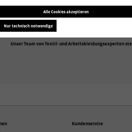
Alle Cookies akzeptieren
Wir beraten Sie gerne zu den vielfältigen Möglichkeiten de
Aufbringen Ihres Firmenlogos, hochwertige Stickereien od
Nur technisch notwendige
Sie gerne über alle Optionen, um Ihre Arbeitskleidung einzi
Unser Team von Textil- und Arbeitskleidungsexperten ste
nen
Kundenservice