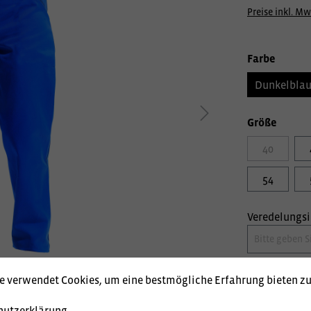
Preise inkl. Mw
Farbe
Dunkelbla
Größe
40
54
Veredelungs
e verwendet Cookies, um eine bestmögliche Erfahrung bieten z
hutzerklärung