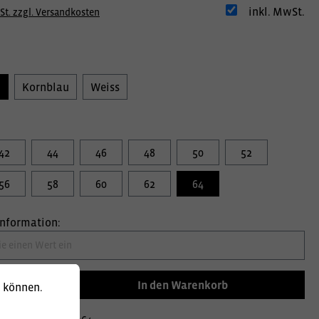
inkl. MwSt.
St. zzgl. Versandkosten
u
Kornblau
Weiss
42
44
46
48
50
52
56
58
60
62
64
information:
In den Warenkorb
u können.