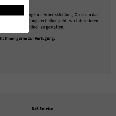
r Personalisierung Ihrer Arbeitskleidung. Ob es um das
er andere Veredelungstechniken geht - wir informieren
gartig und individuell zu gestalten.
ht Ihnen gerne zur Verfügung.
B2B Service