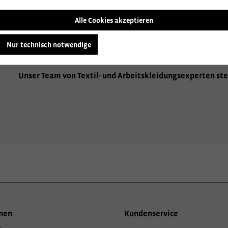
Alle Cookies akzeptieren
Wir beraten Sie gerne zu den vielfältigen Möglichkeiten de
Aufbringen Ihres Firmenlogos, hochwertige Stickereien od
Nur technisch notwendige
Sie gerne über alle Optionen, um Ihre Arbeitskleidung einzi
Unser Team von Textil- und Arbeitskleidungsexperten ste
nen
Kundenservice