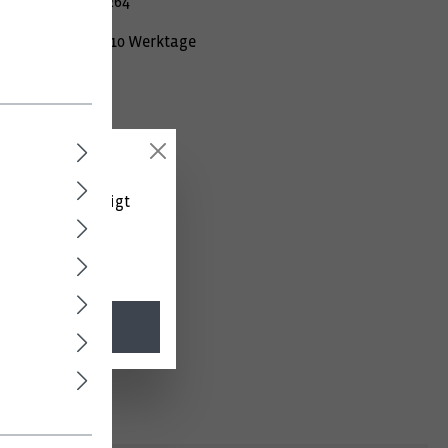
mer:
010000981264
Lieferzeit ca. 10 Werktage
 (netto) angezeigt
l. MwSt.