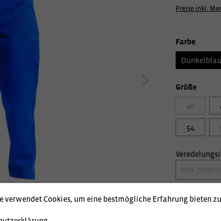
Preise inkl. Mw
Farbe
Dunkelbla
Größe
40
54
Veredelungs
e verwendet Cookies, um eine bestmögliche Erfahrung bieten z
hutzerklärung