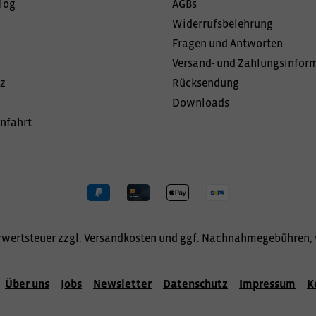
log
AGBs
Widerrufsbelehrung
Fragen und Antworten
Versand- und Zahlungsinfor
z
Rücksendung
Downloads
Anfahrt
hrwertsteuer zzgl.
Versandkosten
und ggf. Nachnahmegebühren, 
Über uns
Jobs
Newsletter
Datenschutz
Impressum
K