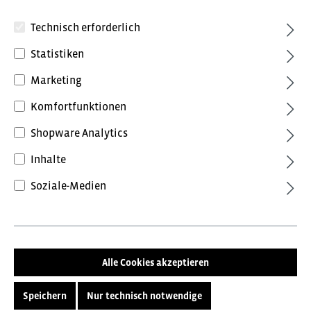
Technisch erforderlich
Statistiken
Marketing
8,28 €*
inkl. MwSt.
Preise inkl. MwSt. zzgl. Versandkosten
Komfortfunktionen
Shopware Analytics
Farbe
Inhalte
ohne Farbe
Soziale-Medien
Größe
8
9
10
11
Alle Cookies akzeptieren
In den Warenkorb
Speichern
Nur technisch notwendige