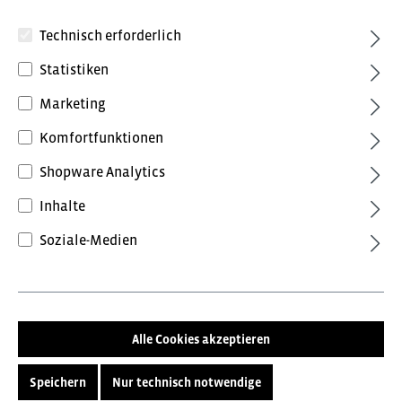
Technisch erforderlich
Statistiken
Marketing
5,76 €*
inkl. MwSt.
Preise inkl. MwSt. zzgl. Versandkosten
Komfortfunktionen
Shopware Analytics
Farbe
Inhalte
ohne Farbe
Soziale-Medien
Größe
7
8
9
10
11
Alle Cookies akzeptieren
In den Warenkorb
Speichern
Nur technisch notwendige