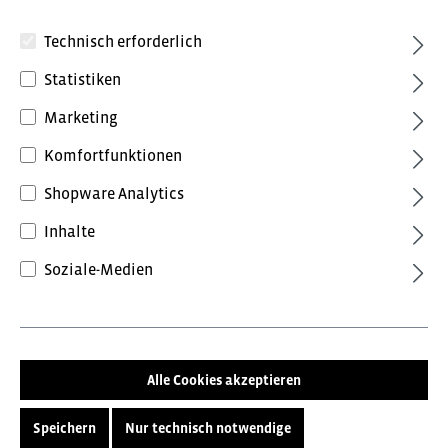
Technisch erforderlich
Statistiken
Marketing
Komfortfunktionen
3,72 €*
inkl. MwSt.
Shopware Analytics
Preise inkl. MwSt. zzgl. Versandkosten
Inhalte
Farbe
Soziale-Medien
ohne Farbe
Größe
Alle Cookies akzeptieren
10,5
Speichern
Nur technisch notwendige