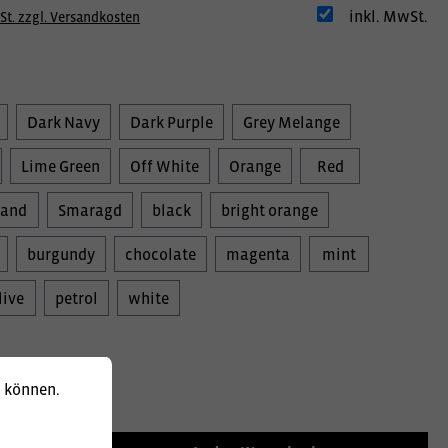
inkl. MwSt.
St. zzgl. Versandkosten
Dark Navy
Dark Purple
Grey Melange
Lime Green
Off White
Orange
Red
Sand
Smaragd
black
bright orange
burgundy
chocolate
magenta
mint
live
petrol
white
u können.