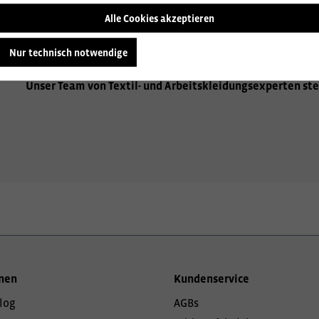
Alle Cookies akzeptieren
Wir beraten Sie gerne zu den vielfältigen Möglichkeiten de
Aufbringen Ihres Firmenlogos, hochwertige Stickereien od
Nur technisch notwendige
Sie gerne über alle Optionen, um Ihre Arbeitskleidung einzi
Unser Team von Textil- und Arbeitskleidungsexperten ste
nen
Kundenservice
log
AGBs