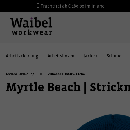
Frachtfrei ab € 180,00 im Inland
Arbeitskleidung
Arbeitshosen
Jacken
Schuhe
Andere Bekleidung
Zubehör I Unterwäsche
Myrtle Beach | Stric