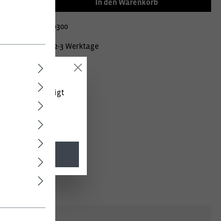
In den Warenkorb
mer:
0900003900300
Lieferzeit ca. 2-3 Werktage
 (netto) angezeigt
l. MwSt.