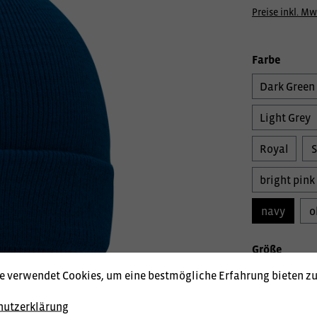
Preise inkl. Mw
Farbe
Dark Green
Light Grey
Royal
bright pink
navy
o
Größe
e verwendet Cookies, um eine bestmögliche Erfahrung bieten z
ohne Größe
hutzerklärung