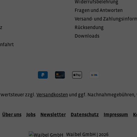
Widerrufsbelehrung
Fragen und Antworten
Versand- und Zahlungsinfor
z
Rücksendung
Downloads
Anfahrt
hrwertsteuer zzgl.
Versandkosten
und ggf. Nachnahmegebühren, 
Über uns
Jobs
Newsletter
Datenschutz
Impressum
K
Waibel GmbH | 2026