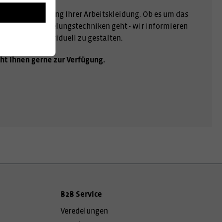
r Personalisierung Ihrer Arbeitskleidung. Ob es um das
er andere Veredelungstechniken geht - wir informieren
gartig und individuell zu gestalten.
ht Ihnen gerne zur Verfügung.
B2B Service
Veredelungen