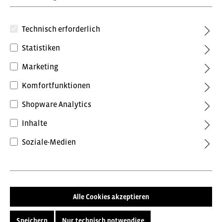
Technisch erforderlich
Statistiken
Marketing
61,08 €*
Komfortfunktionen
inkl. MwSt.
Preise inkl. MwSt. zzgl. Versandkosten
Shopware Analytics
Farbe
Inhalte
Weiß/Zementgrau
zementgrau/schwarz
Soziale-Medien
Größe
42
44
46
48
50
Alle Cookies akzeptieren
52
54
56
58
60
Speichern
Nur technisch notwendige