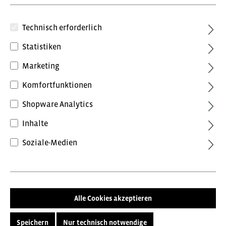
Technisch erforderlich
Statistiken
Marketing
Komfortfunktionen
131,88 €*
Shopware Analytics
inkl. MwSt.
Preise inkl. MwSt. zzgl. Versandkosten
Inhalte
Soziale-Medien
Farbe
ohne Farbe
Größe
Alle Cookies akzeptieren
35
36
37
38
39
Speichern
Nur technisch notwendige