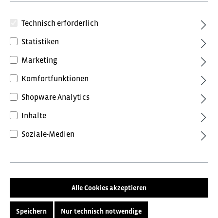
Technisch erforderlich
Statistiken
87,96 €*
Marketing
inkl. MwSt.
Preise inkl. MwSt. zzgl. Versandkosten
Komfortfunktionen
Shopware Analytics
Farbe
Inhalte
Anthrazit
Schwarz
Soziale-Medien
Größe
S
M
L
XL
XXL
Alle Cookies akzeptieren
Veredelungsinformation:
Speichern
Nur technisch notwendige