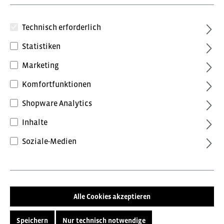
Technisch erforderlich
Statistiken
Marketing
Komfortfunktionen
190,20 €*
Shopware Analytics
inkl. MwSt.
Preise inkl. MwSt. zzgl. Versandkosten
Inhalte
Soziale-Medien
Farbe
ohne Farbe
Größe
Alle Cookies akzeptieren
36
37
38
39
40
Speichern
Nur technisch notwendige