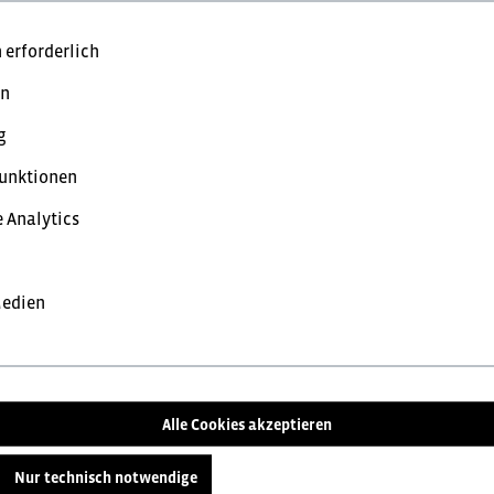
hamp, klar"
 erforderlich
en
reise mit MwSt. (brutto) und Geschäftskunden Preise ohne MwSt.
g
unktionen
 bevorzugte Einstellung:
 Analytics
opreise
Nettopreise
inkl. MwSt.
exk
Medien
Wir beraten Sie gerne zu den vielfältigen Möglichkeiten de
Aufbringen Ihres Firmenlogos, hochwertige Stickereien od
Sie gerne über alle Optionen, um Ihre Arbeitskleidung einzi
Alle Cookies akzeptieren
Unser Team von Textil- und Arbeitskleidungsexperten ste
Nur technisch notwendige