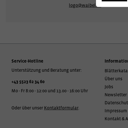
logo@waibel.at
Service-Hotline
Informatio
Unterstützung und Beratung unter:
Blätterkata
Über uns
+43 5523 62 34 60
Jobs
Mo - Fr 8:00 - 12:00 und 13.00 - 16:00 Uhr
Newsletter
Datenschut
Oder über unser
Kontaktformular
.
Impressum
Kontakt & 