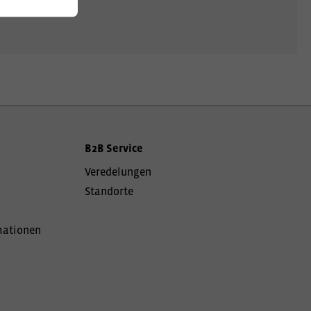
B2B Service
Veredelungen
Standorte
mationen