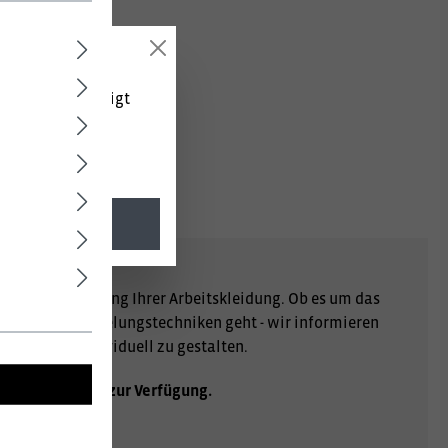
 (netto) angezeigt
l. MwSt.
r Personalisierung Ihrer Arbeitskleidung. Ob es um das
er andere Veredelungstechniken geht - wir informieren
gartig und individuell zu gestalten.
ht Ihnen gerne zur Verfügung.