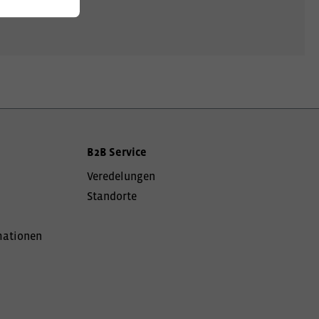
B2B Service
Veredelungen
Standorte
mationen