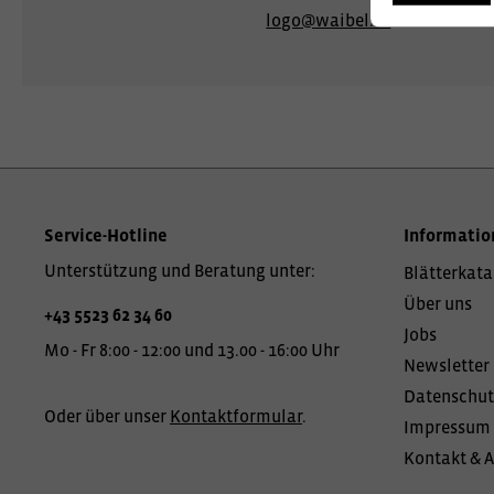
logo@waibel.at
Service-Hotline
Informatio
Unterstützung und Beratung unter:
Blätterkata
Über uns
+43 5523 62 34 60
Jobs
Mo - Fr 8:00 - 12:00 und 13.00 - 16:00 Uhr
Newsletter
Datenschut
Oder über unser
Kontaktformular
.
Impressum
Kontakt & 