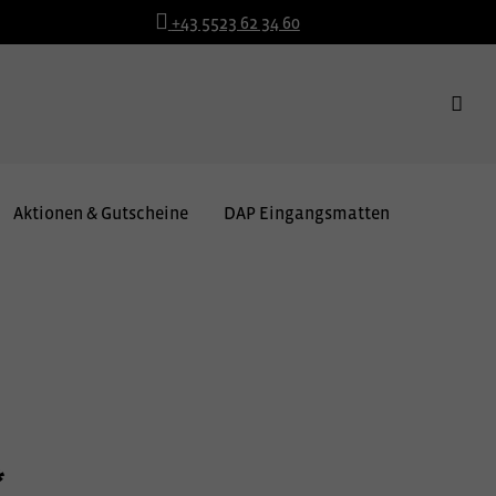
+43 5523 62 34 60
Aktionen & Gutscheine
DAP Eingangsmatten
*