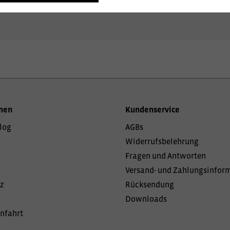
nen
Kundenservice
log
AGBs
Widerrufsbelehrung
Fragen und Antworten
Versand- und Zahlungsinfor
z
Rücksendung
Downloads
Anfahrt