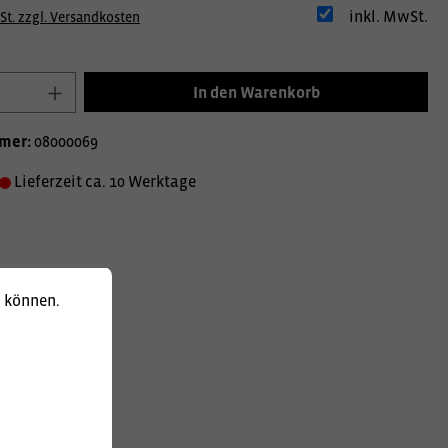
inkl. MwSt.
St. zzgl. Versandkosten
In den Warenkorb
mer:
08000069
Lieferzeit ca. 10 Werktage
u können.