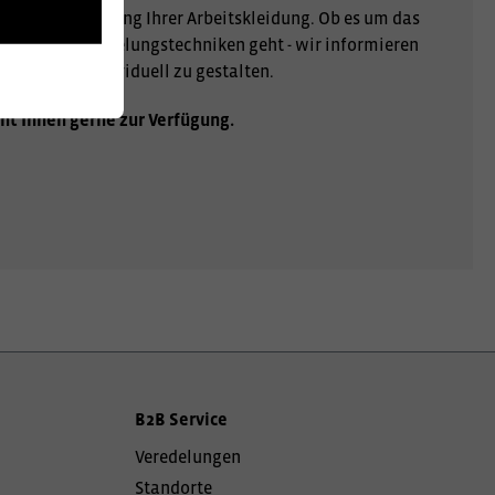
r Personalisierung Ihrer Arbeitskleidung. Ob es um das
er andere Veredelungstechniken geht - wir informieren
gartig und individuell zu gestalten.
ht Ihnen gerne zur Verfügung.
B2B Service
Veredelungen
Standorte