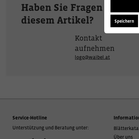
Haben Sie Fragen zu
diesem Artikel?
Speichern
Kontakt
aufnehmen
logo@waibel.at
Service-Hotline
Informatio
Unterstützung und Beratung unter:
Blätterkata
Über uns