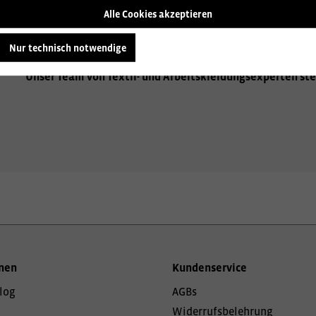
Wir beraten Sie gerne zu den vielfältigen Möglichkeiten de
Alle Cookies akzeptieren
Aufbringen Ihres Firmenlogos, hochwertige Stickereien od
Sie gerne über alle Optionen, um Ihre Arbeitskleidung einzi
Nur technisch notwendige
Unser Team von Textil- und Arbeitskleidungsexperten ste
nen
Kundenservice
log
AGBs
Widerrufsbelehrung