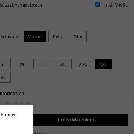
inkl. MwSt.
St. zzgl. Versandkosten
Schwarz
Marine
Gelb
Oliv
S
M
L
XL
XXL
3XL
5XL
information:
u können.
In den Warenkorb