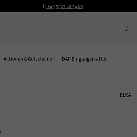
+43 5523 62 34 60
Aktionen & Gutscheine
DAP Eingangsmatten
ELKA
*