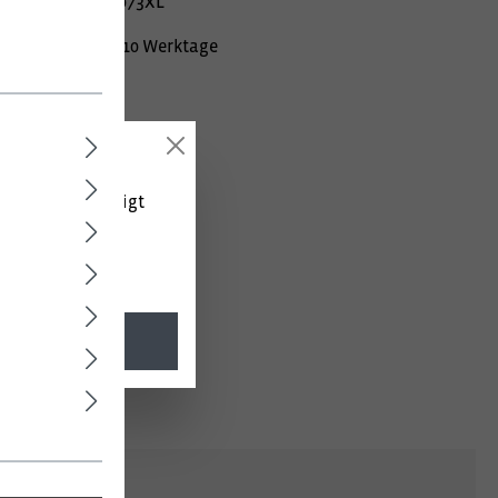
mer:
020000770073XL
Lieferzeit ca. 10 Werktage
 (netto) angezeigt
l. MwSt.