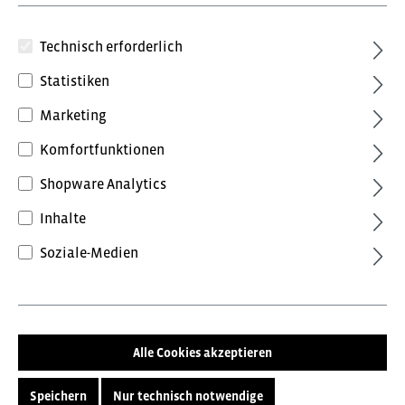
Technisch erforderlich
Statistiken
Marketing
53,64 €*
Komfortfunktionen
inkl. MwSt.
Preise inkl. MwSt. zzgl. Versandkosten
Shopware Analytics
Farbe
Inhalte
Oliv
Marine
Gelb
Orange
Schwarz
Soziale-Medien
Größe
XS
S
M
L
XL
Alle Cookies akzeptieren
XXL
3XL
4XL
5XL
Speichern
Nur technisch notwendige