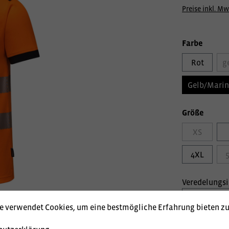
Preise inkl. Mw
Farbe
Rot
g
Gelb/Marin
Größe
XS
4XL
Veredelungs
e verwendet Cookies, um eine bestmögliche Erfahrung bieten z