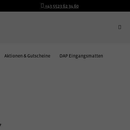
+43 5523 62 34 60
Aktionen & Gutscheine
DAP Eingangsmatten
*