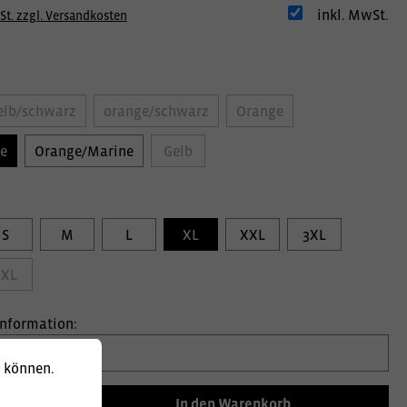
inkl. MwSt.
St. zzgl. Versandkosten
elb/schwarz
orange/schwarz
Orange
e
Orange/Marine
Gelb
S
M
L
XL
XXL
3XL
5XL
information:
u können.
In den Warenkorb