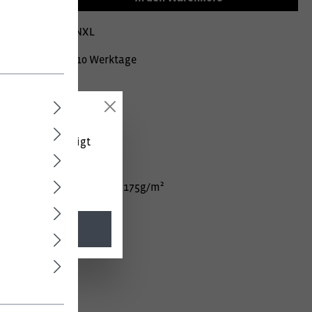
mer:
02000589YNXL
Lieferzeit ca. 10 Werktage
 (netto) angezeigt
Baumwolle 45% Polyester, 175g/m²
l. MwSt.