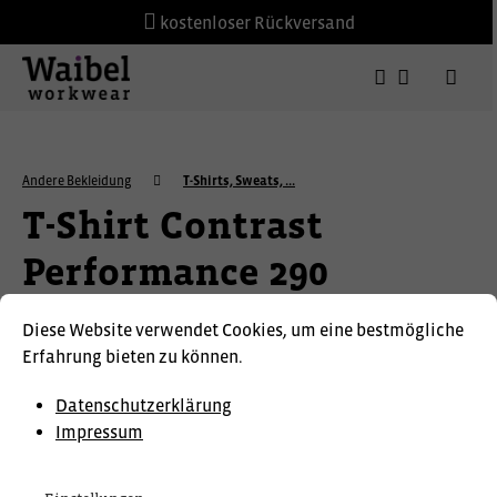
kostenloser Rückversand
Andere Bekleidung
T-Shirts, Sweats, ...
T-Shirt Contrast
Performance 290
Diese Website verwendet Cookies, um eine bestmögliche
HAKRO
Erfahrung bieten zu können.
Datenschutzerklärung
Impressum