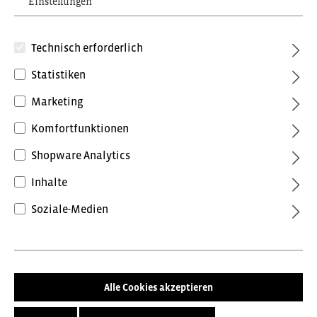
Einstellungen
Technisch erforderlich
Statistiken
Marketing
Komfortfunktionen
18,60 €*
inkl. MwSt.
Preise inkl. MwSt. zzgl. Versandkosten
Shopware Analytics
Inhalte
Farbe
Soziale-Medien
weinrot
Orange
Schwarz
tanne
Rot
titan
Royalblau
tinte
kiwi
weiß
Alle Cookies akzeptieren
Größe